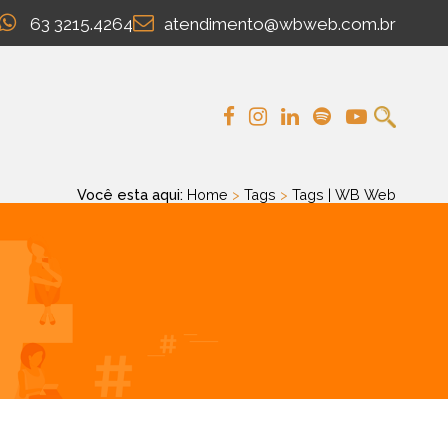
63 3215.4264
atendimento@wbweb.com.br
Você esta aqui:
Home
>
Tags
>
Tags | WB Web