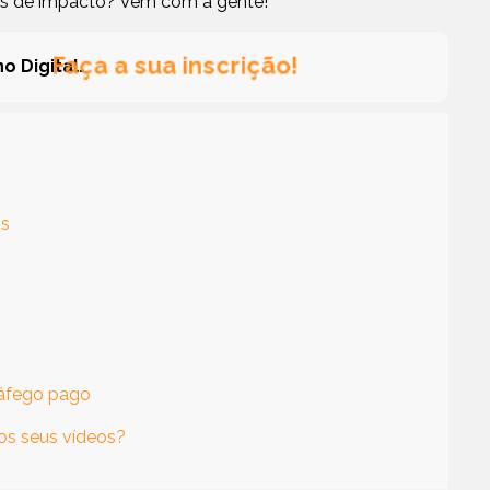
os de impacto? Vem com a gente!
Faça a sua inscrição!
o Digital.
is
ráfego pago
os seus vídeos?