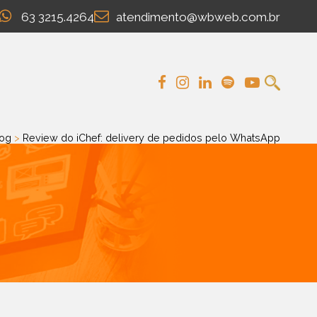
63 3215.4264
atendimento@wbweb.com.br
og
>
Review do iChef: delivery de pedidos pelo WhatsApp